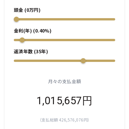
頭金 (
0
万円)
金利(年) (
0.40
%)
返済年数 (
35
年)
月々の支払金額
1,015,657
円
（支払総額
426,576,076
円）