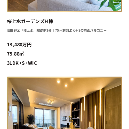
桜上水ガーデンズH棟
世田谷区「桜上水」駅徒歩3分｜75㎡超3LDK＋Sの両面バルコニー
13,480万円
75.88㎡
3LDK+S+WIC