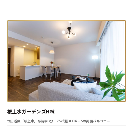
桜上水ガーデンズH棟
世田谷区「桜上水」駅徒歩3分｜75㎡超3LDK＋Sの両面バルコニー